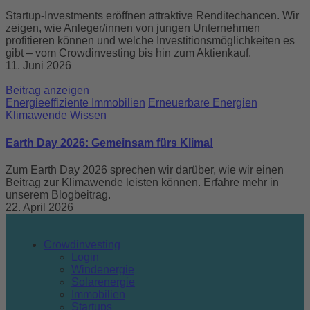
Startup-Investments eröffnen attraktive Renditechancen. Wir
zeigen, wie Anleger/innen von jungen Unternehmen
profitieren können und welche Investitionsmöglichkeiten es
gibt – vom Crowdinvesting bis hin zum Aktienkauf.
11. Juni 2026
Beitrag anzeigen
Energieeffiziente Immobilien
Erneuerbare Energien
Klimawende
Wissen
Earth Day 2026: Gemeinsam fürs Klima!
Zum Earth Day 2026 sprechen wir darüber, wie wir einen
Beitrag zur Klimawende leisten können. Erfahre mehr in
unserem Blogbeitrag.
22. April 2026
Crowdinvesting
Login
Windenergie
Solarenergie
Immobilien
Startups