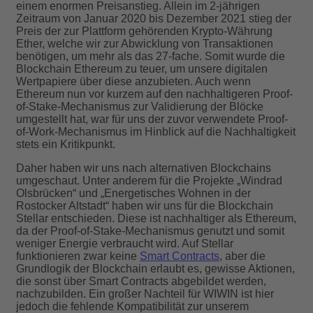
einem enormen Preisanstieg. Allein im 2-jährigen
Zeitraum von Januar 2020 bis Dezember 2021 stieg der
Preis der zur Plattform gehörenden Krypto-Währung
Ether, welche wir zur Abwicklung von Transaktionen
benötigen, um mehr als das 27-fache. Somit wurde die
Blockchain Ethereum zu teuer, um unsere digitalen
Wertpapiere über diese anzubieten. Auch wenn
Ethereum nun vor kurzem auf den nachhaltigeren Proof-
of-Stake-Mechanismus zur Validierung der Blöcke
umgestellt hat, war für uns der zuvor verwendete Proof-
of-Work-Mechanismus im Hinblick auf die Nachhaltigkeit
stets ein Kritikpunkt.
Daher haben wir uns nach alternativen Blockchains
umgeschaut. Unter anderem für die Projekte „Windrad
Olsbrücken“ und „Energetisches Wohnen in der
Rostocker Altstadt“ haben wir uns für die Blockchain
Stellar entschieden. Diese ist nachhaltiger als Ethereum,
da der Proof-of-Stake-Mechanismus genutzt und somit
weniger Energie verbraucht wird. Auf Stellar
funktionieren zwar keine
Smart Contracts
, aber die
Grundlogik der Blockchain erlaubt es, gewisse Aktionen,
die sonst über Smart Contracts abgebildet werden,
nachzubilden. Ein großer Nachteil für WIWIN ist hier
jedoch die fehlende Kompatibilität zur unserem