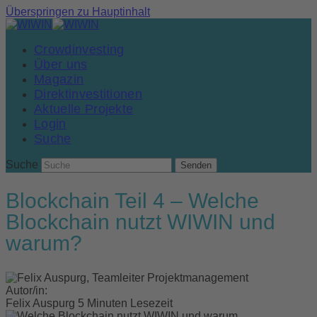
Überspringen zu Hauptinhalt
Crowdinvesting
Über uns
Magazin
Direktinvestitionen
Aktuelle Projekte
Login
Suche
Suche
Senden
Blockchain Teil 4 – Welche
Blockchain nutzt WIWIN und
warum?
Autor/in:
Felix Auspurg
5 Minuten Lesezeit