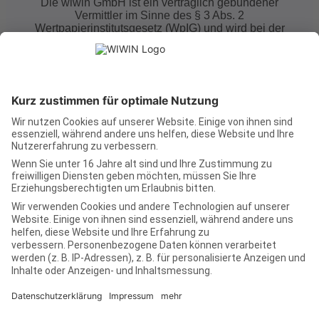
Die wiwin GmbH ist ein vertraglich gebundener
Vermittler im Sinne des § 3 Abs. 2
Wertpapierinstitutsgesetz (WpIG) und wird bei der
Vermittlung von Finanzinstrumenten (Wertpapieren,
Vermögens- und Kapitalanlagen etc.) ausschließlich
auf Rechnung und unter der Haftung des
Wertpapierinstituts Concedus GmbH, Nürnberg, tätig.
Warnhinweis:
Der Erwerb von Wertpapieren bzw.
Vermögensanlagen ist mit erheblichen Risiken
verbunden und kann zum vollständigen Verlust des
eingesetzten Vermögens führen. Der in Aussicht
gestellte Ertrag ist nicht gewährleistet und kann auch
niedriger ausfallen.
Impressum
AGB
Datenschutz
Einwilligungseinstellungen