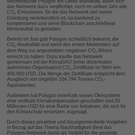
veröffentlichte Polygon ein Green Manifesto, worin sich
das Netzwerk dazu verpflichtet, noch im selben Jahr alle
CO
-Emissionen, für die das Netzwerk seit seiner
2
Gründung verantwortlich ist, rückwirkend zu
kompensieren und seine Blockchain anschließend
klimaneutral zu gestalten.
Bereits im Juni gab Polygon schließlich bekannt, die
CO
-Neutralität und somit den ersten Meilenstein auf
2
dem Weg zur angestrebten negativen CO
-Bilanz
2
erreicht zu haben. Dazu kaufte das Netzwerk
gemeinsam mit der KlimaDAO (einer dezentralen
autonomen Organisation) CO
-Zertifikate im Wert von
2
400.000 USD. Die Menge der Zertifikate entspricht dem
Ausgleich von ungefähr 104.794 Tonnen CO
-
2
Äquivalenten.
Außerdem hat Polygon innerhalb seines Ökosystems
eine vertikale Klimakompensation geschaffen und 20
Millionen USD für eine Reihe von Initiativen, die sich für
den Klimaschutz einsetzen, zugesagt.
Durch dieses proaktive und lösungsorientierte Vorgehen
in Bezug auf das Thema Nachhaltigkeit dient das
Polygon-Netzwerk damit als Vorbild für die gesamte