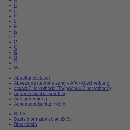
G
H
I
K
L
M
N
O
P
Q
R
S
V
W
Abgeltungssteuer
Absetzung für Abnutzung – AfA / Abschreibung
act/act Zinsmethode (Taggenaue Zinsmethode)
Angemessenheitsprüfung
Anlageberatung
Ausgabeaufschlag / Agio
BaFin
Basisinformationsblatt (BIB)
Blockchain