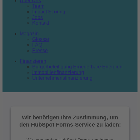
Über Uns
Team
Impact Scoring
Jobs
Kontakt
Magazin
Glossar
FAQ
Presse
Finanzieren
Bürgerbeteiligung Erneuerbare Energien
Immobilienfinanzierung
Unternehmensfinanzierung
Wir benötigen Ihre Zustimmung, um
den HubSpot Forms-Service zu laden!
Wir verwenden HubSpot Forms, um Inhalte