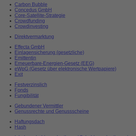
Carbon Bubble
Concedus GmbH
Core-Satellite-Strategie
Crowdfunding
Crowdinvesting
Direktvermarktung
Effecta GmbH
Einlagensicherung (gesetzliche)
Emittentin
Erneuerbare-Energien-Gesetz (EEG)
eWpG (Gesetz über elektronische Wertpapiere)
Exit
Festverzinslich
Fonds
Fungibilität
Gebundener Vermittler
Genussrechte und Genussscheine
Haftungsdach
Hash