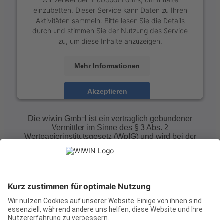
einzubetten. Dieser Service kann Daten zu Ihren
Aktivitäten sammeln. Bitte lesen Sie die Details
durch und stimmen Sie der Nutzung des Service
zu, um diese Inhalte anzuzeigen.
Mehr Informationen
Akzeptieren
powered by
Usercentrics Consent Management
Die wiwin GmbH ist ein vertraglich gebundener
Platform
Vermittler im Sinne des § 3 Abs. 2
Wertpapierinstitutsgesetz (WpIG) und wird bei der
Vermittlung von Finanzinstrumenten (Wertpapieren,
Vermögens- und Kapitalanlagen etc.) ausschließlich
auf Rechnung und unter der Haftung des
Wertpapierinstituts Concedus GmbH, Nürnberg, tätig.
Warnhinweis:
Der Erwerb von Wertpapieren bzw.