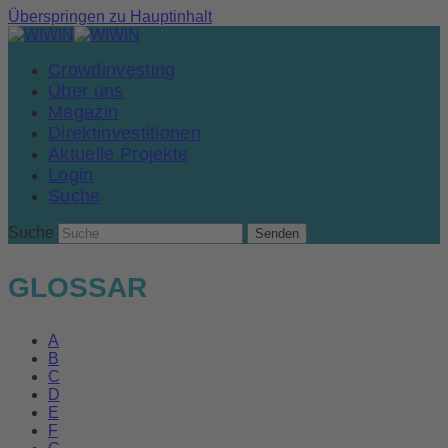
Überspringen zu Hauptinhalt
Crowdinvesting
Über uns
Magazin
Direktinvestitionen
Aktuelle Projekte
Login
Suche
Suche
Senden
GLOSSAR
A
B
C
D
E
F